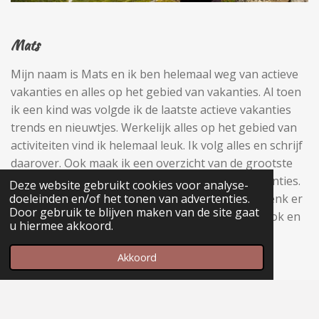
Mats
Mijn naam is Mats en ik ben helemaal weg van actieve
vakanties en alles op het gebied van vakanties. Al toen
ik een kind was volgde ik de laatste actieve vakanties
trends en nieuwtjes. Werkelijk alles op het gebied van
activiteiten vind ik helemaal leuk. Ik volg alles en schrijf
daarover. Ook maak ik een overzicht van de grootste
webshops die te maken hebben met actieve vakanties.
Deze website gebruikt cookies voor analyse-
Alles ontdekken over mij en actieve vakanties? Denk er
doeleinden en/of het tonen van advertenties.
Door gebruik te blijven maken van de site gaat
ook aan om mij in de gaten te houden op Facebook en
u hiermee akkoord.
houd ook mijn blog in de gaten.
Akkoord
Greetz,
Mats